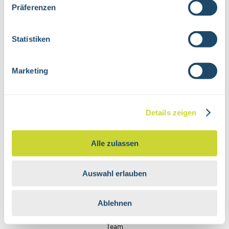
Präferenzen
Statistiken
Marketing
SHOP
PRODUKTE
Details zeigen
SERVICE
Musteranfrageservice
Alle zulassen
Downloadcenter
Newsletteranmeldung
Auswahl erlauben
Katalogbestellung
FAQ
Ablehnen
UNTERNEHMEN
Über Uns
Team