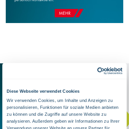
persönlich kontaktieren.
Wie können wir Ihnen helfen?
Diese Webseite verwendet Cookies
Rufen Sie uns an oder schreiben Sie uns einfach eine E-Mail über
Wir verwenden Cookies, um Inhalte und Anzeigen zu
unser Kontaktformular
personalisieren, Funktionen für soziale Medien anbieten
zu können und die Zugriffe auf unsere Website zu
TEL. +49 (0) 7222-96665-0
analysieren. Außerdem geben wir Informationen zu Ihrer
Verwendung unserer Website an unsere Partner für