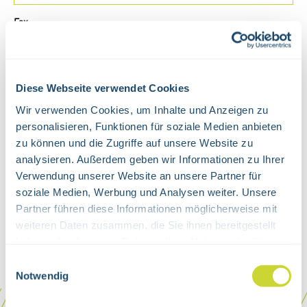
Fax
Email
*
Diese Webseite verwendet Cookies
Wir verwenden Cookies, um Inhalte und Anzeigen zu
personalisieren, Funktionen für soziale Medien anbieten
CAPTCHA
zu können und die Zugriffe auf unsere Website zu
analysieren. Außerdem geben wir Informationen zu Ihrer
Verwendung unserer Website an unsere Partner für
soziale Medien, Werbung und Analysen weiter. Unsere
Partner führen diese Informationen möglicherweise mit
Data protection information under Article 13 GDPR (83 KB)
weiteren Daten zusammen, die Sie ihnen bereitgestellt
haben oder die sie im Rahmen Ihrer Nutzung der Dienste
gesammelt haben.
Einwilligungsauswahl
Notwendig