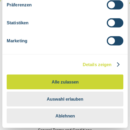
Präferenzen
Statistiken
Marketing
Details zeigen
®
EverGlow
Part of Bischoff GmbH
Draisstr. 19 a-b
76461 Muggensturm
Alle zulassen
Tel 07222 96665-0
Fax 07222 96665-55
Auswahl erlauben
info@everglow.de
Ablehnen
Imprint