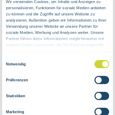
Wir verwenden Cookies, um Inhalte und Anzeigen zu
AGBs
personalisieren, Funktionen für soziale Medien anbieten
Datenschutzerklärung
zu können und die Zugriffe auf unsere Website zu
analysieren. Außerdem geben wir Informationen zu Ihrer
Verwendung unserer Website an unsere Partner für
soziale Medien, Werbung und Analysen weiter. Unsere
Partner führen diese Informationen möglicherweise mit
weiteren Daten zusammen, die Sie ihnen bereitgestellt
haben oder die sie im Rahmen Ihrer Nutzung der Dienste
gesammelt haben.
Einwilligungsauswahl
Notwendig
Präferenzen
SHOP
PRODUKTE
Statistiken
SERVICE
Musteranfrageservice
Marketing
Downloadcenter