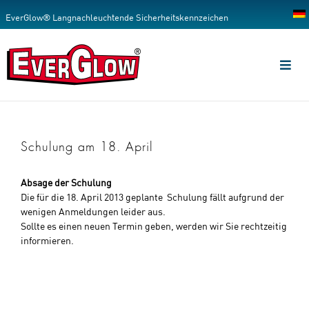
Zum
EverGlow® Langnachleuchtende Sicherheitskennzeichen
Inhalt
springen
Toggl
Navig
PRODUKTE
SERVICE
Schulung am 18. April
UNTERNEHMEN
Absage der Schulung
Die für die 18. April 2013 geplante Schulung fällt aufgrund der
wenigen Anmeldungen leider aus.
KONTAKT
Sollte es einen neuen Termin geben, werden wir Sie rechtzeitig
informieren.
SHOP